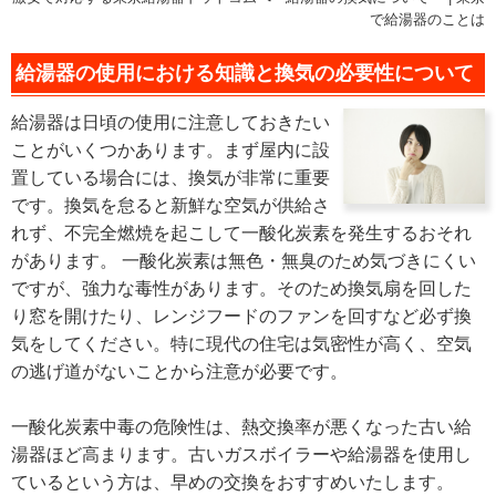
で給湯器のことは
給湯器の使用における知識と換気の必要性について
給湯器は日頃の使用に注意しておきたい
ことがいくつかあります。まず屋内に設
置している場合には、換気が非常に重要
です。換気を怠ると新鮮な空気が供給さ
れず、不完全燃焼を起こして一酸化炭素を発生するおそれ
があります。 一酸化炭素は無色・無臭のため気づきにくい
ですが、強力な毒性があります。そのため換気扇を回した
り窓を開けたり、レンジフードのファンを回すなど必ず換
気をしてください。特に現代の住宅は気密性が高く、空気
の逃げ道がないことから注意が必要です。
一酸化炭素中毒の危険性は、熱交換率が悪くなった古い給
湯器ほど高まります。古いガスボイラーや給湯器を使用し
ているという方は、早めの交換をおすすめいたします。