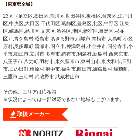
【東京都全域】
23区（足立区,墨田区,荒川区,世田谷区,板橋区,台東区,江戸川
区,中央区,大田区,千代田区,葛飾区,豊島区,北区,中野区,江東
区,練馬区,品川区,文京区,渋谷区,港区,新宿区,目黒区,杉並
区）,青ケ島村,昭島市,あきる野市,稲城市,青梅市,大島町,小笠
原村,奥多摩町,清瀬市,国立市,神津島村,小金井市,国分寺市,小
平市,狛江市,立川市,多摩市,調布市,利島村,新島村,西東京市,
八王子市,八丈町,羽村市,東久留米市,東村山市,東大和市,日野
市,日の出町,檜原村,府中市,福生市,町田市,御蔵島村,瑞穂町,
三鷹市,三宅村,武蔵野市,武蔵村山市
その他、エリアは応相談。
※状況によっては一部対応できない地域もございます。
取扱メーカー